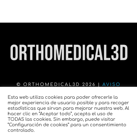
© ORTHOMEDICAL3D 2026 |
AVISO
LEGAL
|
POLÍTICA DE
Esta web utiliza cookies para poder ofrecerle la
mejor experiencia de usuario posible y para recoger
PRIVACIDAD
|
COOKIES
|
AYUDAS
|
estadísticas que sirvan para mejorar nuestra web. Al
hacer clic en “Aceptar todo”, acepta el uso de
CONTACTO
TODAS las cookies. Sin embargo, puede visitar
“Configuración de cookies” para un consentimiento
controlado.